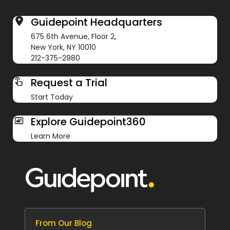
Guidepoint Headquarters
675 6th Avenue, Floor 2,
New York, NY 10010
212-375-2980
Request a Trial
Start Today
Explore Guidepoint360
Learn More
From Our Blog