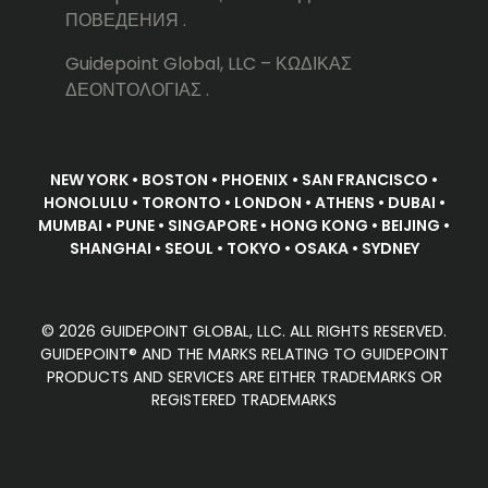
ПОВЕДЕНИЯ .
Guidepoint Global, LLC – ΚΩΔΙΚΑΣ
ΔΕΟΝΤΟΛΟΓΙΑΣ .
NEW YORK • BOSTON • PHOENIX • SAN FRANCISCO •
HONOLULU • TORONTO • LONDON • ATHENS • DUBAI •
MUMBAI • PUNE • SINGAPORE • HONG KONG • BEIJING •
SHANGHAI • SEOUL • TOKYO • OSAKA • SYDNEY
© 2026 GUIDEPOINT GLOBAL, LLC. ALL RIGHTS RESERVED.
GUIDEPOINT® AND THE MARKS RELATING TO GUIDEPOINT
PRODUCTS AND SERVICES ARE EITHER TRADEMARKS OR
REGISTERED TRADEMARKS