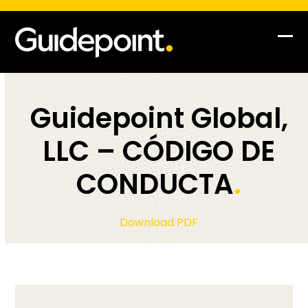
Op
Clo
mob
mob
me
me
Guidepoint Global,
LLC – CÓDIGO DE
CONDUCTA
.
Download PDF