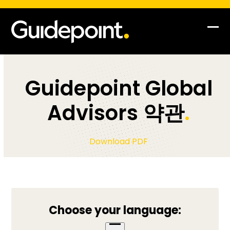
Op
Clo
mob
mob
me
me
Guidepoint Global
Advisors 약관
.
Download PDF
Choose your language: