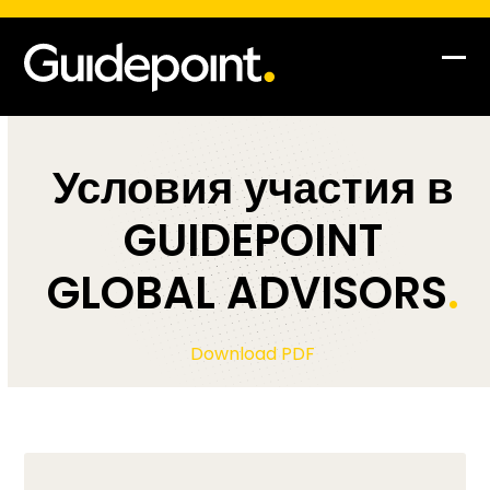
Op
Clo
mob
mob
me
me
Условия участия в
GUIDEPOINT
GLOBAL ADVISORS
.
Download PDF